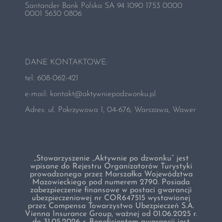
Składki
Santander Bank Polska SA 94 1090 1753 0000
0001 5630 0806
O nas
DANE KONTAKTOWE:
Kontakt
tel. 608-062-421
e-mail:
kontakt@aktywniepodzwonku.pl
Zamów voucher
Adres: ul. Pokrzywowa 1, 04-676, Warszawa, Wawer
„Stowarzyszenie „Aktywnie po dzwonku” jest
wpisane do Rejestru Organizatorów Turystyki
prowadzonego przez Marszałka Województwa
Mazowieckiego pod numerem 2790. Posiada
zabezpieczenie finansowe w postaci gwarancji
ubezpieczeniowej nr COR647515 wystawionej
przez Compensa Towarzystwo Ubezpieczeń S.A.
Vienna Insurance Group, ważnej od 01.06.2025 r.
do 31.05.2026 r. Beneficjentem gwarancji jest