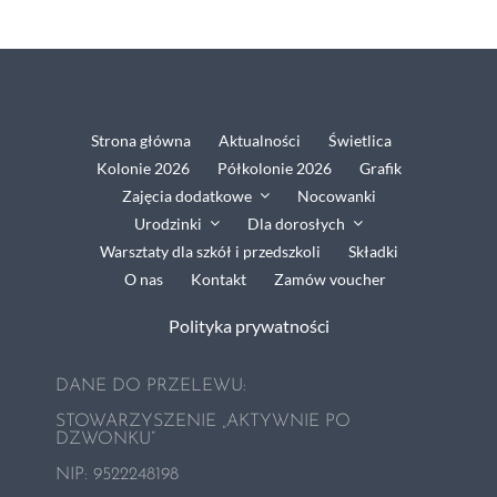
Grafik
Zajęcia dodatkowe
Strona główna
Aktualności
Świetlica
Kolonie 2026
Półkolonie 2026
Grafik
Nocowanki
Zajęcia dodatkowe
Nocowanki
Urodzinki
Dla dorosłych
Warsztaty dla szkół i przedszkoli
Składki
Urodzinki
O nas
Kontakt
Zamów voucher
Polityka prywatności
Dla dorosłych
DANE DO PRZELEWU:
Warsztaty dla szkół i przedszkoli
STOWARZYSZENIE „AKTYWNIE PO
DZWONKU”
NIP:
9522248198