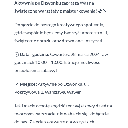
Aktywnie po Dzwonku
zaprasza Was na
Grafik
świąteczne warsztaty z majsterkowania
! 🎨🔨
Dołączcie do naszego kreatywnego spotkania,
Zajęcia dodatkowe
gdzie wspólnie będziemy tworzyć urocze stroiki,
świąteczne obrazki oraz drewniane koszyczki.
Nocowanki
🕙
Data i godzina:
Czwartek, 28 marca 2024 r., w
godzinach 10:00 – 13:00. Istnieje możliwość
Urodzinki
przedłużenia zabawy!
📍
Miejsce:
Aktywnie po Dzwonku, ul.
Dla dorosłych
Pokrzywowa 1, Warszawa, Wawer.
Jeśli macie ochotę spędzić ten wyjątkowy dzień na
Warsztaty dla szkół i przedszkoli
twórczym warsztacie, nie wahajcie się i dołączcie
do nas! Zajęcia są otwarte dla wszystkich