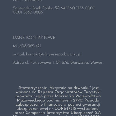
Santander Bank Polska SA 94 1090 1753 0000
0001 5630 0806
DANE KONTAKTOWE:
tel. 608-062-421
e-mail:
kontakt@aktywniepodzwonku.pl
Adres: ul. Pokrzywowa 1, 04-676, Warszawa, Wawer
„Stowarzyszenie „Aktywnie po dzwonku” jest
wpisane do Rejestru Organizatorów Turystyki
prowadzonego przez Marszałka Województwa
Mazowieckiego pod numerem 2790. Posiada
zabezpieczenie finansowe w postaci gwarancji
ubezpieczeniowej nr COR647515 wystawionej
przez Compensa Towarzystwo Ubezpieczeń S.A.