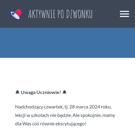
Skip
to
Togg
content
Navi
Strona główna
Aktualności
Świetlica
🔔
Uwaga Uczniowie!
🔔
Kolonie 2026
Nadchodzący czwartek, tj. 28 marca 2024 roku,
lekcji w szkołach nie będzie. Ale spokojnie, mamy
Półkolonie 2026
dla Was coś równie ekscytującego!