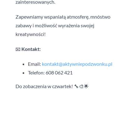
Składki
zainteresowanych.
Zapewniamy wspaniałą atmosferę, mnóstwo
O nas
zabawy i możliwość wyrażenia swojej
kreatywności!
Kontakt
📧
Kontakt:
Email:
kontakt@aktywniepodzwonku.pl
Zamów voucher
Telefon: 608 062 421
Do zobaczenia w czwartek! 🔧🎨🌟