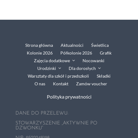
Strona główna
Aktualności
Świetlica
Kolonie 2026
Półkolonie 2026
Grafik
Zajęcia dodatkowe
Nocowanki
Urodzinki
Dla dorosłych
Warsztaty dla szkół i przedszkoli
Składki
O nas
Kontakt
Zamów voucher
Polityka prywatności
DANE DO PRZELEWU:
STOWARZYSZENIE „AKTYWNIE PO
DZWONKU”
NIP:
9522248198