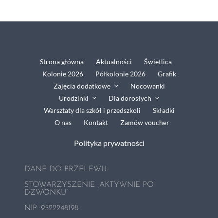
Grafik
Zajęcia dodatkowe
Strona główna
Aktualności
Świetlica
Kolonie 2026
Półkolonie 2026
Grafik
Nocowanki
Zajęcia dodatkowe
Nocowanki
Urodzinki
Dla dorosłych
Warsztaty dla szkół i przedszkoli
Składki
Urodzinki
O nas
Kontakt
Zamów voucher
Polityka prywatności
Dla dorosłych
DANE DO PRZELEWU:
Warsztaty dla szkół i przedszkoli
STOWARZYSZENIE „AKTYWNIE PO
DZWONKU”
NIP:
9522248198