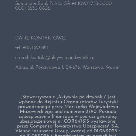
Składki
Santander Bank Polska SA 94 1090 1753 0000
0001 5630 0806
O nas
DANE KONTAKTOWE:
Kontakt
tel. 608-062-421
e-mail:
kontakt@aktywniepodzwonku.pl
Zamów voucher
Adres: ul. Pokrzywowa 1, 04-676, Warszawa, Wawer
„Stowarzyszenie „Aktywnie po dzwonku” jest
wpisane do Rejestru Organizatorów Turystyki
prowadzonego przez Marszałka Województwa
Mazowieckiego pod numerem 2790. Posiada
zabezpieczenie finansowe w postaci gwarancji
ubezpieczeniowej nr COR647515 wystawionej
przez Compensa Towarzystwo Ubezpieczeń S.A.
Vienna Insurance Group, ważnej od 01.06.2025 r.
do 31.05.2026 r. Beneficjentem gwarancji jest