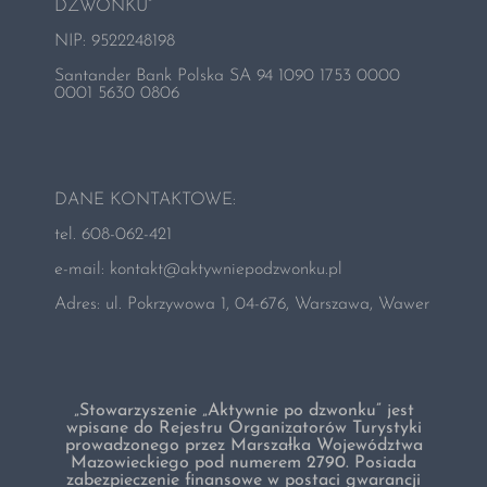
Składki
DZWONKU”
NIP:
9522248198
O nas
Santander Bank Polska SA 94 1090 1753 0000
0001 5630 0806
Kontakt
DANE KONTAKTOWE:
Zamów voucher
tel. 608-062-421
e-mail:
kontakt@aktywniepodzwonku.pl
Adres: ul. Pokrzywowa 1, 04-676, Warszawa, Wawer
„Stowarzyszenie „Aktywnie po dzwonku” jest
wpisane do Rejestru Organizatorów Turystyki
prowadzonego przez Marszałka Województwa
Mazowieckiego pod numerem 2790. Posiada
zabezpieczenie finansowe w postaci gwarancji