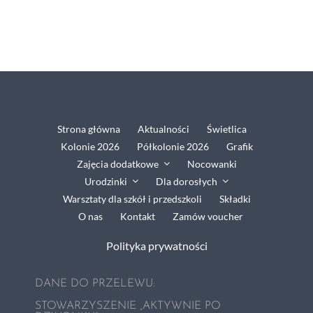
Grafik
Zajęcia dodatkowe
Nocowanki
Strona główna
Aktualności
Świetlica
Kolonie 2026
Półkolonie 2026
Grafik
Urodzinki
Zajęcia dodatkowe
Nocowanki
Urodzinki
Dla dorosłych
Warsztaty dla szkół i przedszkoli
Składki
Dla dorosłych
O nas
Kontakt
Zamów voucher
Polityka prywatności
Warsztaty dla szkół i przedszkoli
DANE DO PRZELEWU:
STOWARZYSZENIE „AKTYWNIE PO